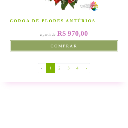
COROA DE FLORES ANTÚRIOS
R$ 970,00
a partir de
COMPRAR
‹
1
2
3
4
›