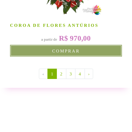
COROA DE FLORES ANTÚRIOS
R$ 970,00
a partir de
COMPRAR
‹
1
2
3
4
›