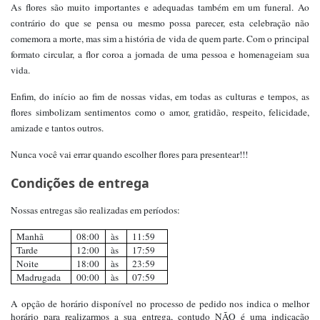
As flores são muito importantes e adequadas também em um funeral. Ao
contrário do que se pensa ou mesmo possa parecer, esta celebração não
comemora a morte, mas sim a história de vida de quem parte. Com o principal
formato circular, a flor coroa a jornada de uma pessoa e homenageiam sua
vida.
Enfim, do início ao fim de nossas vidas, em todas as culturas e tempos, as
flores simbolizam sentimentos como o amor, gratidão, respeito, felicidade,
amizade e tantos outros.
Nunca você vai errar quando escolher flores para presentear!!!
Condições de entrega
Nossas entregas são realizadas em períodos:
Manhã
08:00
às
11:59
Tarde
12:00
às
17:59
Noite
18:00
às
23:59
Madrugada
00:00
às
07:59
A opção de horário disponível no processo de pedido nos indica o melhor
horário para realizarmos a sua entrega, contudo NÃO é uma indicação