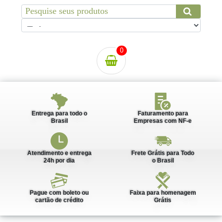
0
Entrega para todo o
Faturamento para
Brasil
Empresas com NF-e
Atendimento e entrega
Frete Grátis para Todo
24h por dia
o Brasil
Pague com boleto ou
Faixa para homenagem
cartão de crédito
Grátis